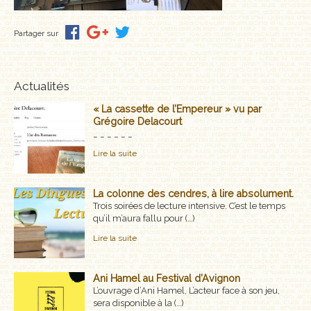
MÉMOIRES, RÉCITS
Partager sur
POLARS ET THRILLERS
ROMANS
Actualités
« La cassette de l’Empereur » vu par
NOUVELLES
Grégoire Delacourt
_ _ _ _ _ _
POÉSIE
Lire la suite
CLASSIQUES OUBLIÉS
La colonne des cendres, à lire absolument.
COFFRETS
Trois soirées de lecture intensive. C’est le temps
qu’il m’aura fallu pour (…)
AUTEURS
Lire la suite
LES CADEAUX
Ani Hamel au Festival d’Avignon
L’ouvrage d’Ani Hamel, L’acteur face à son jeu,
LES ÉDITIONS GLYPHE
sera disponible à la (…)