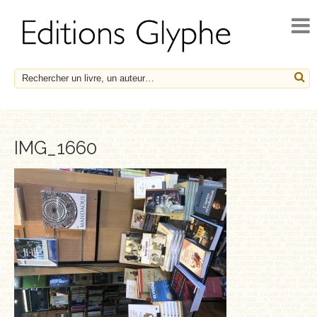
ACCUEIL
ACTUALITÉS
NOUVEAUTÉS
À PARAÎTRE
CATALOGUE
IMG_1660
HISTOIRE ET SOCIÉTÉ
ESSAIS
LE FRANÇAIS EN HÉRITAGE
SOCIÉTÉ, HISTOIRE ET MÉDECINE
BIOGRAPHIES