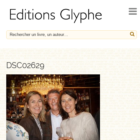
ACCUEIL
ACTUALITÉS
NOUVEAUTÉS
À PARAÎTRE
CATALOGUE
DSC02629
HISTOIRE ET SOCIÉTÉ
ESSAIS
LE FRANÇAIS EN HÉRITAGE
SOCIÉTÉ, HISTOIRE ET MÉDECINE
BIOGRAPHIES