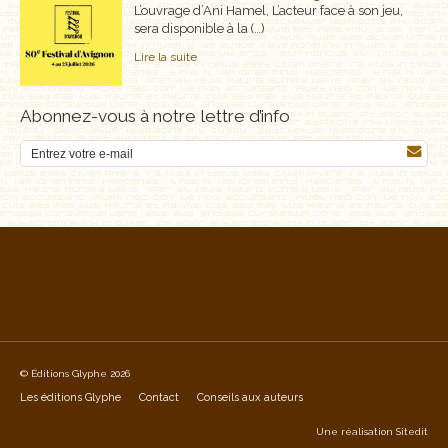
L’ouvrage d’Ani Hamel, L’acteur face à son jeu,
sera disponible à la (…)
Lire la suite
Abonnez-vous à notre lettre d’info
© Éditions Glyphe 2026
Les éditions Glyphe
Contact
Conseils aux auteurs
Une réalisation
Sitedit