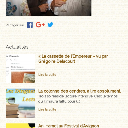
MÉMOIRES, RÉCITS
POLARS ET THRILLERS
Partager sur
ROMANS
NOUVELLES
Actualités
« La cassette de l’Empereur » vu par
POÉSIE
Grégoire Delacourt
_ _ _ _ _ _
CLASSIQUES OUBLIÉS
Lire la suite
COFFRETS
La colonne des cendres, à lire absolument.
Trois soirées de lecture intensive. C’est le temps
AUTEURS
qu’il m’aura fallu pour (…)
LES CADEAUX
Lire la suite
LES ÉDITIONS GLYPHE
Ani Hamel au Festival d’Avignon