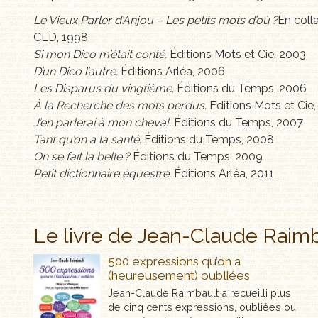
Le Vieux Parler d’Anjou – Les petits mots d’où ?
En coll
CLD, 1998
Si mon Dico m’était conté.
Éditions Mots et Cie, 2003
D’un Dico l’autre.
Éditions Arléa, 2006
Les Disparus du vingtième.
Éditions du Temps, 2006
À la Recherche des mots perdus.
Éditions Mots et Cie
J’en parlerai à mon cheval.
Éditions du Temps, 2007
Tant qu’on a la santé.
Éditions du Temps, 2008
On se fait la belle ?
Éditions du Temps, 2009
Petit dictionnaire équestre.
Éditions Arléa, 2011
Le livre de Jean-Claude Raim
500 expressions qu’on a
(heureusement) oubliées
Jean-Claude Raimbault a recueilli plus
de cinq cents expressions, oubliées ou