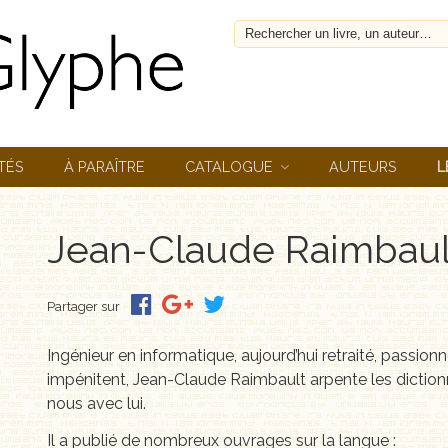
TÉS
À PARAÎTRE
CATALOGUE
AUTEURS
L
Jean-Claude Raimbaul
Partager sur
Ingénieur en informatique, aujourd’hui retraité, passio
impénitent, Jean-Claude Raimbault arpente les dictionnai
nous avec lui.
Il a publié de nombreux ouvrages sur la langue :