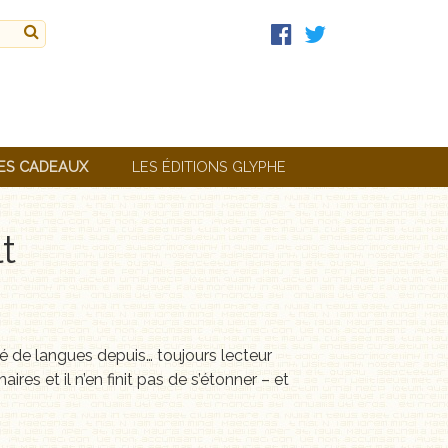
ES CADEAUX
LES ÉDITIONS GLYPHE
t
nné de langues depuis… toujours lecteur
res et il n’en finit pas de s’étonner – et