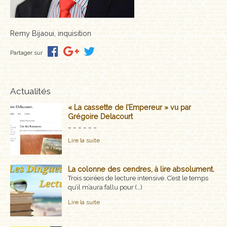
MÉMOIRES, RÉCITS
Remy Bijaoui, inquisition
POLARS ET THRILLERS
Partager sur
ROMANS
NOUVELLES
Actualités
POÉSIE
« La cassette de l’Empereur » vu par
Grégoire Delacourt
_ _ _ _ _ _
CLASSIQUES OUBLIÉS
Lire la suite
COFFRETS
La colonne des cendres, à lire absolument.
AUTEURS
Trois soirées de lecture intensive. C’est le temps
qu’il m’aura fallu pour (…)
LES CADEAUX
Lire la suite
LES ÉDITIONS GLYPHE