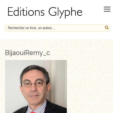
ACCUEIL
ACTUALITÉS
NOUVEAUTÉS
À PARAÎTRE
CATALOGUE
BijaouiRemy_c
HISTOIRE ET SOCIÉTÉ
ESSAIS
LE FRANÇAIS EN HÉRITAGE
SOCIÉTÉ, HISTOIRE ET MÉDECINE
BIOGRAPHIES