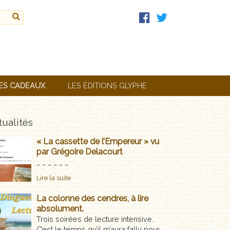
ES CADEAUX
LES ÉDITIONS GLYPHE
ualités
« La cassette de l’Empereur » vu
par Grégoire Delacourt
_ _ _ _ _ _
Lire la suite
La colonne des cendres, à lire
absolument.
Trois soirées de lecture intensive.
C’est le temps qu’il m’aura fallu pour