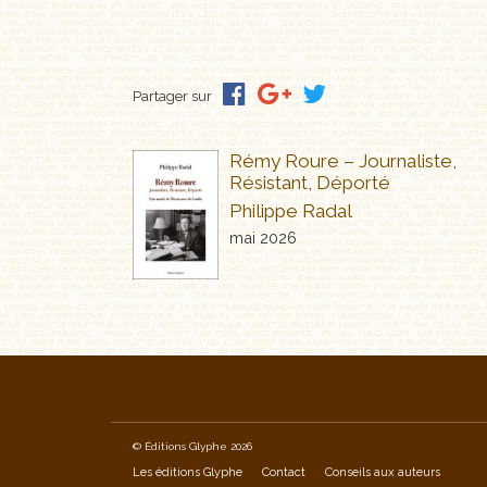
_
_
Partager sur
Rémy Roure – Journaliste,
Résistant, Déporté
Philippe Radal
mai 2026
© Éditions Glyphe 2026
Les éditions Glyphe
Contact
Conseils aux auteurs