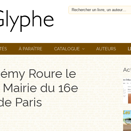
TÉS
À PARAÎTRE
CATALOGUE
AUTEURS
L
émy Roure le
Act
 Mairie du 16e
de Paris