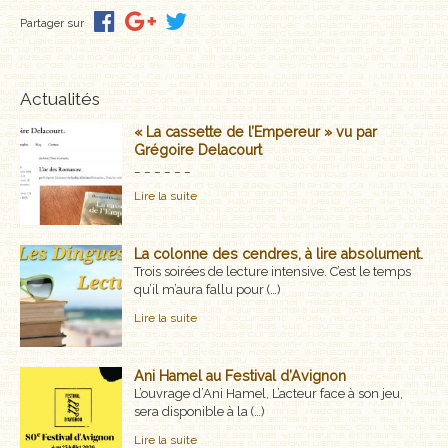
MÉMOIRES, RÉCITS
Partager sur
POLARS ET THRILLERS
Actualités
ROMANS
« La cassette de l’Empereur » vu par
Grégoire Delacourt
NOUVELLES
_ _ _ _ _ _
Lire la suite
POÉSIE
CLASSIQUES OUBLIÉS
La colonne des cendres, à lire absolument.
Trois soirées de lecture intensive. C’est le temps
qu’il m’aura fallu pour (…)
COFFRETS
Lire la suite
AUTEURS
Ani Hamel au Festival d’Avignon
LES CADEAUX
L’ouvrage d’Ani Hamel, L’acteur face à son jeu,
sera disponible à la (…)
LES ÉDITIONS GLYPHE
Lire la suite