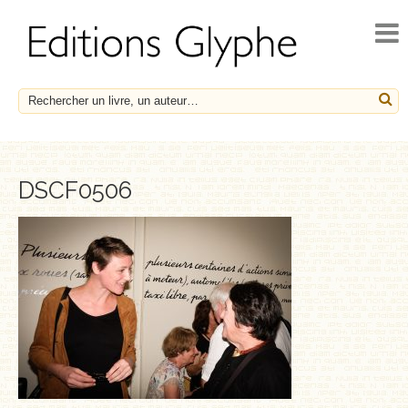
ACCUEIL
ACTUALITÉS
NOUVEAUTÉS
À PARAÎTRE
CATALOGUE
DSCF0506
HISTOIRE ET SOCIÉTÉ
ESSAIS
LE FRANÇAIS EN HÉRITAGE
SOCIÉTÉ, HISTOIRE ET MÉDECINE
BIOGRAPHIES