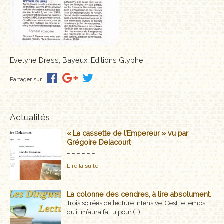
MÉMOIRES, RÉCITS
POLARS ET THRILLERS
ROMANS
Evelyne Dress, Bayeux, Editions Glyphe
NOUVELLES
Partager sur
POÉSIE
Actualités
CLASSIQUES OUBLIÉS
« La cassette de l’Empereur » vu par
Grégoire Delacourt
COFFRETS
_ _ _ _ _ _
Lire la suite
AUTEURS
LES CADEAUX
La colonne des cendres, à lire absolument.
Trois soirées de lecture intensive. C’est le temps
qu’il m’aura fallu pour (…)
LES ÉDITIONS GLYPHE