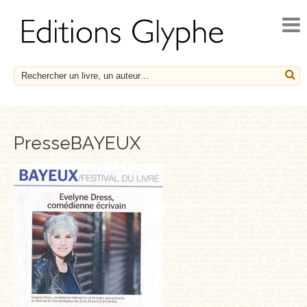
ACCUEIL
ACTUALITÉS
NOUVEAUTÉS
À PARAÎTRE
CATALOGUE
PresseBAYEUX
HISTOIRE ET SOCIÉTÉ
ESSAIS
LE FRANÇAIS EN HÉRITAGE
SOCIÉTÉ, HISTOIRE ET MÉDECINE
BIOGRAPHIES