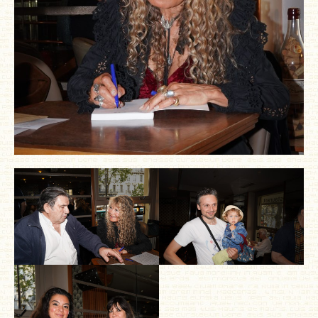
MÉMOIRES, RÉCITS
POLARS ET THRILLERS
ROMANS
NOUVELLES
POÉSIE
CLASSIQUES OUBLIÉS
COFFRETS
AUTEURS
LES CADEAUX
LES ÉDITIONS GLYPHE