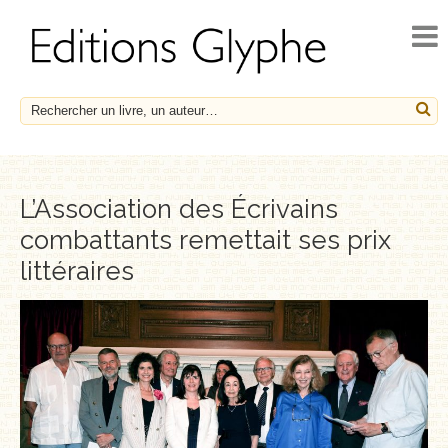
ACCUEIL
ACTUALITÉS
NOUVEAUTÉS
À PARAÎTRE
CATALOGUE
L’Association des Écrivains
combattants remettait ses prix
HISTOIRE ET SOCIÉTÉ
littéraires
ESSAIS
LE FRANÇAIS EN HÉRITAGE
SOCIÉTÉ, HISTOIRE ET MÉDECINE
BIOGRAPHIES