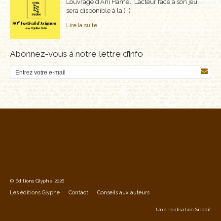
L’ouvrage d’Ani Hamel, L’acteur face à son jeu,
sera disponible à la (…)
Lire la suite
Abonnez-vous à notre lettre d’info
© Éditions Glyphe 2026
Les éditions Glyphe
Contact
Conseils aux auteurs
Une réalisation
Sitedit