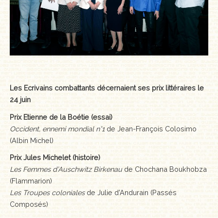
MÉMOIRES, RÉCITS
POLARS ET THRILLERS
ROMANS
NOUVELLES
Les Ecrivains combattants décernaient ses prix littéraires le
POÉSIE
24 juin
Prix Etienne de la Boétie (essai)
CLASSIQUES OUBLIÉS
Occident, ennemi mondial n°1
de Jean-François Colosimo
(Albin Michel)
COFFRETS
Prix Jules Michelet (histoire)
AUTEURS
Les Femmes d’Auschwitz Birkenau
de Chochana Boukhobza
(Flammarion)
LES CADEAUX
Les Troupes coloniales
de Julie d’Andurain (Passés
Composés)
LES ÉDITIONS GLYPHE