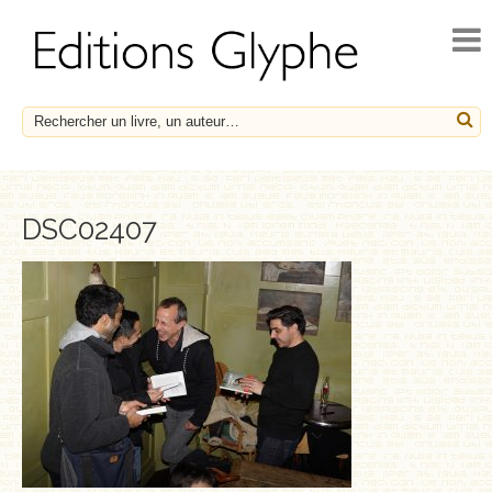
ACCUEIL
ACTUALITÉS
NOUVEAUTÉS
À PARAÎTRE
CATALOGUE
DSC02407
HISTOIRE ET SOCIÉTÉ
ESSAIS
LE FRANÇAIS EN HÉRITAGE
SOCIÉTÉ, HISTOIRE ET MÉDECINE
BIOGRAPHIES