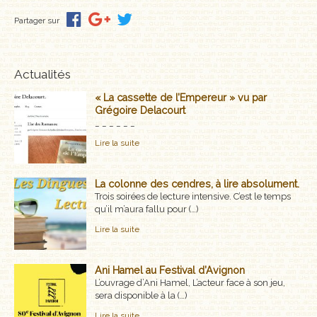
MÉMOIRES, RÉCITS
Partager sur
POLARS ET THRILLERS
Actualités
ROMANS
« La cassette de l’Empereur » vu par
Grégoire Delacourt
NOUVELLES
_ _ _ _ _ _
Lire la suite
POÉSIE
CLASSIQUES OUBLIÉS
La colonne des cendres, à lire absolument.
Trois soirées de lecture intensive. C’est le temps
COFFRETS
qu’il m’aura fallu pour (…)
Lire la suite
AUTEURS
Ani Hamel au Festival d’Avignon
LES CADEAUX
L’ouvrage d’Ani Hamel, L’acteur face à son jeu,
sera disponible à la (…)
LES ÉDITIONS GLYPHE
Lire la suite