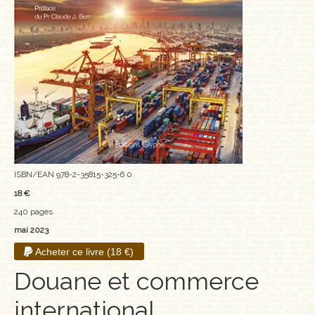
MÉMOIRES, RÉCITS
POLARS ET THRILLERS
ROMANS
NOUVELLES
POÉSIE
CLASSIQUES OUBLIÉS
ISBN/EAN 978-2-35815-325-6 0
18 €
COFFRETS
240 pages
mai 2023
AUTEURS
Acheter ce livre (18 €)
LES CADEAUX
Douane et commerce
LES ÉDITIONS GLYPHE
international