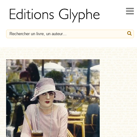
ACCUEIL
ACTUALITÉS
NOUVEAUTÉS
À PARAÎTRE
CATALOGUE
HISTOIRE ET SOCIÉTÉ
ESSAIS
LE FRANÇAIS EN HÉRITAGE
SOCIÉTÉ, HISTOIRE ET MÉDECINE
BIOGRAPHIES