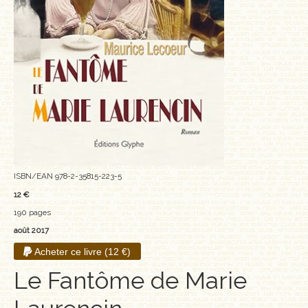
MÉMOIRES, RÉCITS
POLARS ET THRILLERS
ROMANS
NOUVELLES
POÉSIE
CLASSIQUES OUBLIÉS
ISBN/EAN 978-2-35815-223-5
12 €
COFFRETS
190 pages
août 2017
AUTEURS
Acheter ce livre (12 €)
LES CADEAUX
Le Fantôme de Marie
LES ÉDITIONS GLYPHE