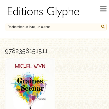
ACCUEIL
ACTUALITÉS
NOUVEAUTÉS
À PARAÎTRE
CATALOGUE
9782358151511
HISTOIRE ET SOCIÉTÉ
ESSAIS
LE FRANÇAIS EN HÉRITAGE
SOCIÉTÉ, HISTOIRE ET MÉDECINE
BIOGRAPHIES