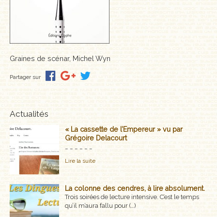
MÉMOIRES, RÉCITS
POLARS ET THRILLERS
ROMANS
Graines de scénar, Michel Wyn
NOUVELLES
Partager sur
POÉSIE
Actualités
CLASSIQUES OUBLIÉS
« La cassette de l’Empereur » vu par
Grégoire Delacourt
COFFRETS
_ _ _ _ _ _
Lire la suite
AUTEURS
LES CADEAUX
La colonne des cendres, à lire absolument.
Trois soirées de lecture intensive. C’est le temps
qu’il m’aura fallu pour (…)
LES ÉDITIONS GLYPHE