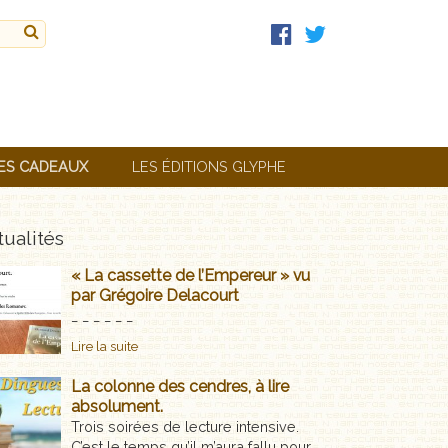
ES CADEAUX
LES ÉDITIONS GLYPHE
ualités
« La cassette de l’Empereur » vu
par Grégoire Delacourt
_ _ _ _ _ _
Lire la suite
La colonne des cendres, à lire
absolument.
Trois soirées de lecture intensive.
C’est le temps qu’il m’aura fallu pour