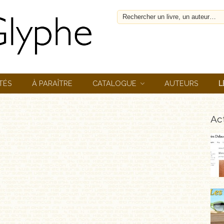
TÉS
À PARAÎTRE
CATALOGUE
AUTEURS
L
Act