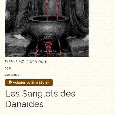
MÉMOIRES, RÉCITS
POLARS ET THRILLERS
ROMANS
NOUVELLES
POÉSIE
ISBN/EAN 978-2-35285-095-3
CLASSIQUES OUBLIÉS
15 €
210 pages
COFFRETS
Acheter ce livre (15 €)
AUTEURS
Les Sanglots des
LES CADEAUX
Danaïdes
LES ÉDITIONS GLYPHE