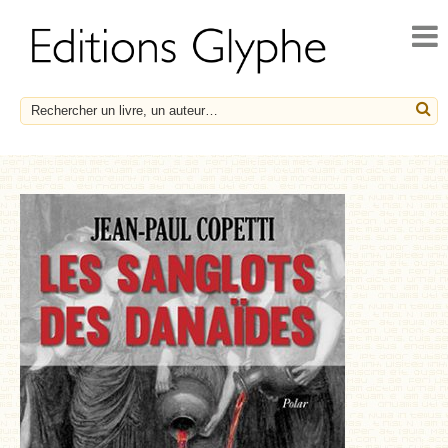
ACCUEIL
ACTUALITÉS
NOUVEAUTÉS
À PARAÎTRE
CATALOGUE
HISTOIRE ET SOCIÉTÉ
ESSAIS
LE FRANÇAIS EN HÉRITAGE
SOCIÉTÉ, HISTOIRE ET MÉDECINE
BIOGRAPHIES