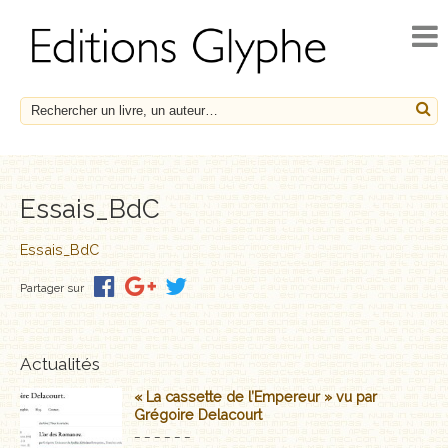
ACCUEIL
ACTUALITÉS
NOUVEAUTÉS
À PARAÎTRE
CATALOGUE
Essais_BdC
HISTOIRE ET SOCIÉTÉ
Essais_BdC
Partager sur
ESSAIS
LE FRANÇAIS EN HÉRITAGE
Actualités
SOCIÉTÉ, HISTOIRE ET MÉDECINE
« La cassette de l’Empereur » vu par
Grégoire Delacourt
BIOGRAPHIES
_ _ _ _ _ _