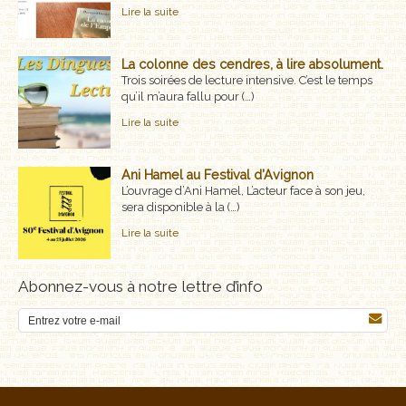
Lire la suite
MÉMOIRES, RÉCITS
POLARS ET THRILLERS
La colonne des cendres, à lire absolument.
Trois soirées de lecture intensive. C’est le temps
qu’il m’aura fallu pour (…)
ROMANS
Lire la suite
NOUVELLES
Ani Hamel au Festival d’Avignon
POÉSIE
L’ouvrage d’Ani Hamel, L’acteur face à son jeu,
sera disponible à la (…)
CLASSIQUES OUBLIÉS
Lire la suite
COFFRETS
Abonnez-vous à notre lettre d’info
AUTEURS
LES CADEAUX
LES ÉDITIONS GLYPHE