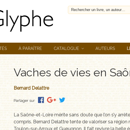
TÉS
À PARAÎTRE
CATALOGUE
AUTEURS
L
Vaches de vies en Saô
Bernard Delattre
Partager sur
La Saône-et-Loire mérite sans doute que l’on s’y arrête
compris. Bernard Delattre tente de valoriser sa région n
Toulon-sur-Arroux et Gueugnon. Il fait revivre la belle