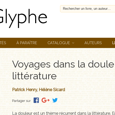
TÉS
À PARAÎTRE
CATALOGUE
AUTEURS
L
Voyages dans la douleu
littérature
Patrick Henry
,
Hélène Sicard
Partager sur
La douleur est un thème récurrent dans la littérature. En