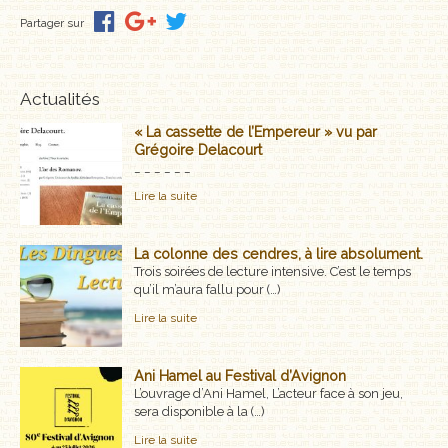
MÉMOIRES, RÉCITS
Partager sur
POLARS ET THRILLERS
Actualités
ROMANS
« La cassette de l’Empereur » vu par
Grégoire Delacourt
NOUVELLES
_ _ _ _ _ _
Lire la suite
POÉSIE
CLASSIQUES OUBLIÉS
La colonne des cendres, à lire absolument.
Trois soirées de lecture intensive. C’est le temps
qu’il m’aura fallu pour (…)
COFFRETS
Lire la suite
AUTEURS
Ani Hamel au Festival d’Avignon
LES CADEAUX
L’ouvrage d’Ani Hamel, L’acteur face à son jeu,
sera disponible à la (…)
LES ÉDITIONS GLYPHE
Lire la suite