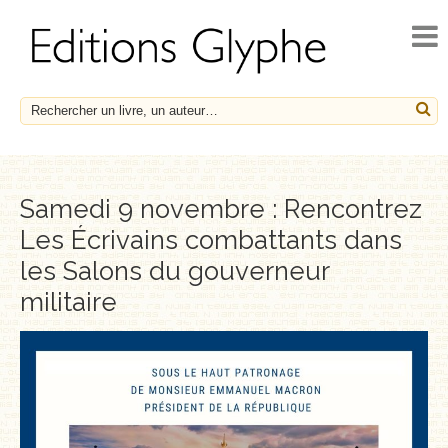
ACCUEIL
ACTUALITÉS
NOUVEAUTÉS
À PARAÎTRE
CATALOGUE
Samedi 9 novembre : Rencontrez
Les Écrivains combattants dans
HISTOIRE ET SOCIÉTÉ
les Salons du gouverneur
ESSAIS
militaire
LE FRANÇAIS EN HÉRITAGE
SOCIÉTÉ, HISTOIRE ET MÉDECINE
BIOGRAPHIES