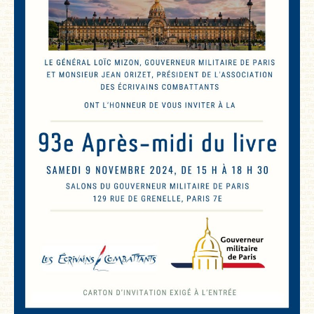
MÉMOIRES, RÉCITS
POLARS ET THRILLERS
ROMANS
NOUVELLES
POÉSIE
CLASSIQUES OUBLIÉS
COFFRETS
AUTEURS
LES CADEAUX
LES ÉDITIONS GLYPHE