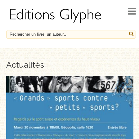
ACCUEIL
ACTUALITÉS
NOUVEAUTÉS
À PARAÎTRE
CATALOGUE
Actualités
HISTOIRE ET SOCIÉTÉ
ESSAIS
LE FRANÇAIS EN HÉRITAGE
SOCIÉTÉ, HISTOIRE ET MÉDECINE
BIOGRAPHIES