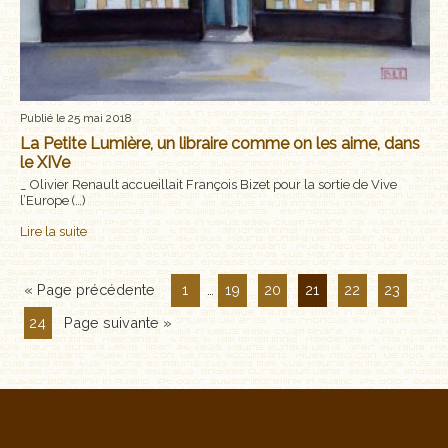
Publié le 25 mai 2018
La Petite Lumière, un libraire comme on les aime, dans
le XIVe
_ Olivier Renault accueillait François Bizet pour la sortie de Vive
l’Europe (…)
Lire la suite
« Page précédente
1
…
19
20
21
22
23
24
Page suivante »