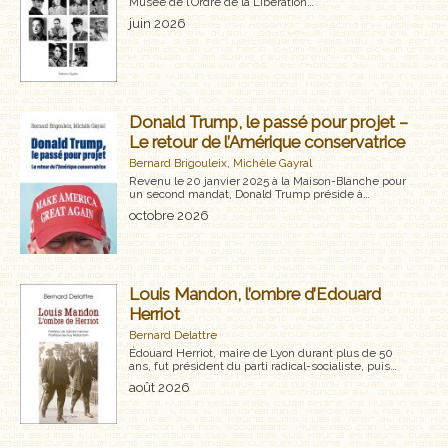
Musée de l’Ordre de la Libération…
MÉMOIRES, RÉCITS
juin 2026
POLARS ET THRILLERS
ROMANS
Donald Trump, le passé pour projet –
Le retour de l’Amérique conservatrice
NOUVELLES
Bernard Brigouleix
,
Michèle Gayral
Revenu le 20 janvier 2025 à la Maison-Blanche pour
un second mandat, Donald Trump préside à…
POÉSIE
octobre 2026
CLASSIQUES OUBLIÉS
Louis Mandon, l’ombre d’Edouard
COFFRETS
Herriot
Bernard Delattre
AUTEURS
Édouard Herriot, maire de Lyon durant plus de 50
ans, fut président du parti radical-socialiste, puis…
LES CADEAUX
août 2026
LES ÉDITIONS GLYPHE