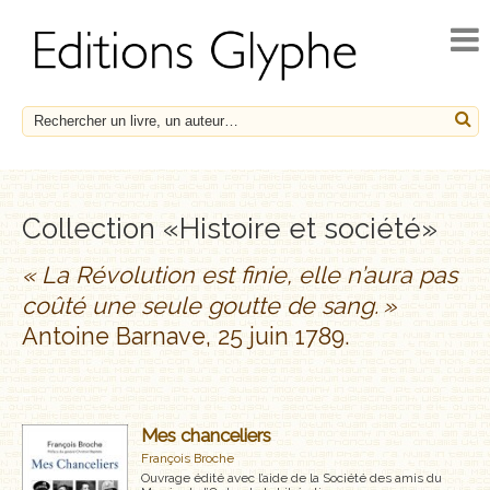
ACCUEIL
ACTUALITÉS
NOUVEAUTÉS
À PARAÎTRE
CATALOGUE
Collection «Histoire et société»
HISTOIRE ET SOCIÉTÉ
« La Révolution est finie,
elle n’aura pas
coûté une seule goutte de sang. »
ESSAIS
Antoine Barnave, 25 juin 1789.
LE FRANÇAIS EN HÉRITAGE
_
SOCIÉTÉ, HISTOIRE ET MÉDECINE
Mes chanceliers
François Broche
BIOGRAPHIES
Ouvrage édité avec l’aide de la Société des amis du