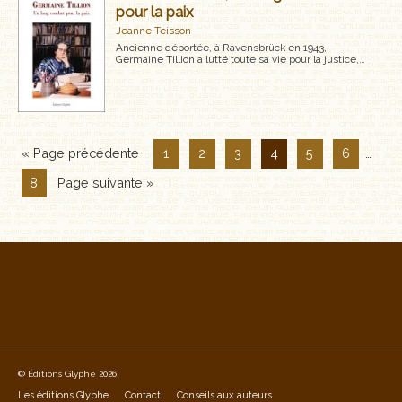
pour la paix
Jeanne Teisson
Ancienne déportée, à Ravensbrück en 1943,
Germaine Tillion a lutté toute sa vie pour la justice,…
« Page précédente
1
2
3
4
5
6
…
8
Page suivante »
© Éditions Glyphe 2026
Les éditions Glyphe
Contact
Conseils aux auteurs