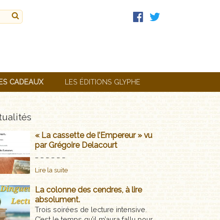
ES CADEAUX
LES ÉDITIONS GLYPHE
ualités
« La cassette de l’Empereur » vu
par Grégoire Delacourt
_ _ _ _ _ _
Lire la suite
La colonne des cendres, à lire
absolument.
Trois soirées de lecture intensive.
C’est le temps qu’il m’aura fallu pour