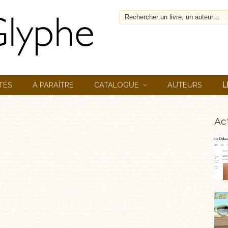
TÉS
À PARAÎTRE
CATALOGUE
AUTEURS
L
Act